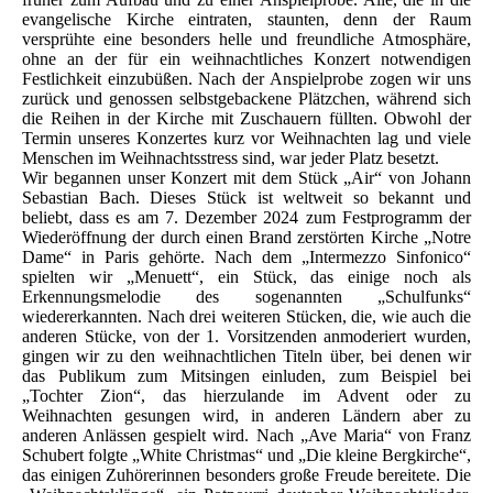
evangelische Kirche eintraten, staunten, denn der Raum
versprühte eine besonders helle und freundliche Atmosphäre,
ohne an der für ein weihnachtliches Konzert notwendigen
Festlichkeit einzubüßen. Nach der Anspielprobe zogen wir uns
zurück und genossen selbstgebackene Plätzchen, während sich
die Reihen in der Kirche mit Zuschauern füllten. Obwohl der
Termin unseres Konzertes kurz vor Weihnachten lag und viele
Menschen im Weihnachtsstress sind, war jeder Platz besetzt.
Wir begannen unser Konzert mit dem Stück „Air“ von Johann
Sebastian Bach. Dieses Stück ist weltweit so bekannt und
beliebt, dass es am 7. Dezember 2024 zum Festprogramm der
Wiederöffnung der durch einen Brand zerstörten Kirche „Notre
Dame“ in Paris gehörte. Nach dem „Intermezzo Sinfonico“
spielten wir „Menuett“, ein Stück, das einige noch als
Erkennungsmelodie des sogenannten „Schulfunks“
wiedererkannten. Nach drei weiteren Stücken, die, wie auch die
anderen Stücke, von der 1. Vorsitzenden anmoderiert wurden,
gingen wir zu den weihnachtlichen Titeln über, bei denen wir
das Publikum zum Mitsingen einluden, zum Beispiel bei
„Tochter Zion“, das hierzulande im Advent oder zu
Weihnachten gesungen wird, in anderen Ländern aber zu
anderen Anlässen gespielt wird. Nach „Ave Maria“ von Franz
Schubert folgte „White Christmas“ und „Die kleine Bergkirche“,
das einigen Zuhörerinnen besonders große Freude bereitete. Die