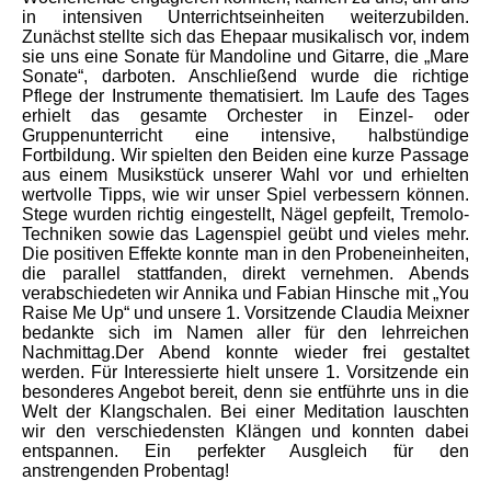
in intensiven Unterrichtseinheiten weiterzubilden.
Zunächst stellte sich das Ehepaar musikalisch vor, indem
sie uns eine Sonate für Mandoline und Gitarre, die „Mare
Sonate“, darboten. Anschließend wurde die richtige
Pflege der Instrumente thematisiert. Im Laufe des Tages
erhielt das gesamte Orchester in Einzel- oder
Gruppenunterricht eine intensive, halbstündige
Fortbildung. Wir spielten den Beiden eine kurze Passage
aus einem Musikstück unserer Wahl vor und erhielten
wertvolle Tipps, wie wir unser Spiel verbessern können.
Stege wurden richtig eingestellt, Nägel gepfeilt, Tremolo-
Techniken sowie das Lagenspiel geübt und vieles mehr.
Die positiven Effekte konnte man in den Probeneinheiten,
die parallel stattfanden, direkt vernehmen. Abends
verabschiedeten wir Annika und Fabian Hinsche mit „You
Raise Me Up“ und unsere 1. Vorsitzende Claudia Meixner
bedankte sich im Namen aller für den lehrreichen
Nachmittag.Der Abend konnte wieder frei gestaltet
werden. Für Interessierte hielt unsere 1. Vorsitzende ein
besonderes Angebot bereit, denn sie entführte uns in die
Welt der Klangschalen. Bei einer Meditation lauschten
wir den verschiedensten Klängen und konnten dabei
entspannen. Ein perfekter Ausgleich für den
anstrengenden Probentag!