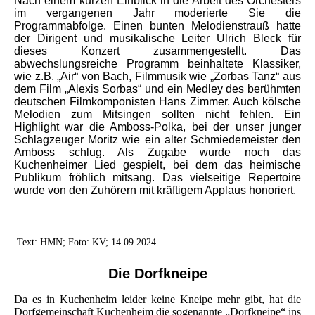
Nach einem kurzen Einblick in die Arbeit des Orchesters
im vergangenen Jahr moderierte Sie die
Programmabfolge. Einen bunten Melodienstrauß hatte
der Dirigent und musikalische Leiter Ulrich Bleck für
dieses Konzert zusammengestellt. Das
abwechslungsreiche Programm beinhaltete Klassiker,
wie z.B. „Air“ von Bach, Filmmusik wie „Zorbas Tanz“ aus
dem Film „Alexis Sorbas“ und ein Medley des berühmten
deutschen Filmkomponisten Hans Zimmer. Auch kölsche
Melodien zum Mitsingen sollten nicht fehlen. Ein
Highlight war die Amboss-Polka, bei der unser junger
Schlagzeuger Moritz wie ein alter Schmiedemeister den
Amboss schlug. Als Zugabe wurde noch das
Kuchenheimer Lied gespielt, bei dem das heimische
Publikum fröhlich mitsang. Das vielseitige Repertoire
wurde von den Zuhörern mit kräftigem Applaus honoriert.
Text: HMN; Foto: KV; 14.09.2024
Die Dorfkneipe
Da es in Kuchenheim leider keine Kneipe mehr gibt, hat die
Dorfgemeinschaft Kuchenheim die sogenannte „Dorfkneipe“ ins