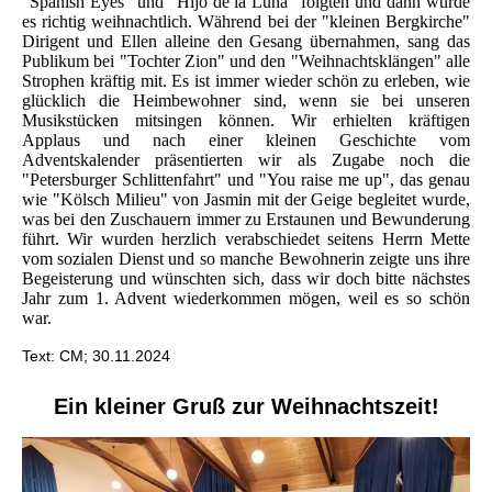
"Spanish Eyes" und "Hijo de la Luna" folgten und dann wurde
es richtig weihnachtlich. Während bei der "kleinen Bergkirche"
Dirigent und Ellen alleine den Gesang übernahmen, sang das
Publikum bei "Tochter Zion" und den "Weihnachtsklängen" alle
Strophen kräftig mit. Es ist immer wieder schön zu erleben, wie
glücklich die Heimbewohner sind, wenn sie bei unseren
Musikstücken mitsingen können. Wir erhielten kräftigen
Applaus und nach einer kleinen Geschichte vom
Adventskalender präsentierten wir als Zugabe noch die
"Petersburger Schlittenfahrt" und "You raise me up", das genau
wie "Kölsch Milieu" von Jasmin mit der Geige begleitet wurde,
was bei den Zuschauern immer zu Erstaunen und Bewunderung
führt. Wir wurden herzlich verabschiedet seitens Herrn Mette
vom sozialen Dienst und so manche Bewohnerin zeigte uns ihre
Begeisterung und wünschten sich, dass wir doch bitte nächstes
Jahr zum 1. Advent wiederkommen mögen, weil es so schön
war.
Text: CM; 30.11.2024
Ein kleiner Gruß zur Weihnachtszeit!