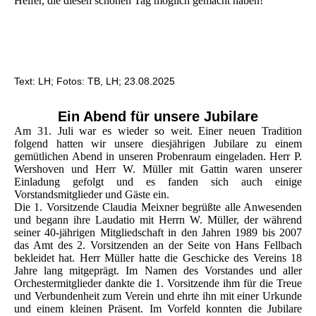
Helfer, die diesen schönen Tag möglich gemacht haben!
Text: LH; Fotos: TB, LH; 23.08.2025
Ein Abend für unsere Jubilare
Am 31. Juli war es wieder so weit. Einer neuen Tradition
folgend hatten wir unsere diesjährigen Jubilare zu einem
gemütlichen Abend in unseren Probenraum eingeladen. Herr P.
Wershoven und Herr W. Müller mit Gattin waren unserer
Einladung gefolgt und es fanden sich auch einige
Vorstandsmitglieder und Gäste ein.
Die 1. Vorsitzende Claudia Meixner begrüßte alle Anwesenden
und begann ihre Laudatio mit Herrn W. Müller, der während
seiner 40-jährigen Mitgliedschaft in den Jahren 1989 bis 2007
das Amt des 2. Vorsitzenden an der Seite von Hans Fellbach
bekleidet hat. Herr Müller hatte die Geschicke des Vereins 18
Jahre lang mitgeprägt. Im Namen des Vorstandes und aller
Orchestermitglieder dankte die 1. Vorsitzende ihm für die Treue
und Verbundenheit zum Verein und ehrte ihn mit einer Urkunde
und einem kleinen Präsent. Im Vorfeld konnten die Jubilare