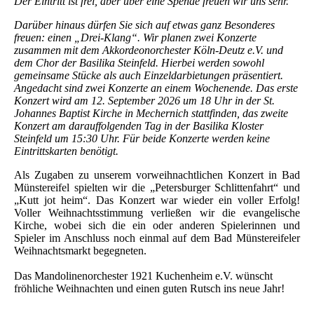
Der Eintritt ist frei, aber über eine Spende freuen wir uns sehr.
Darüber hinaus dürfen Sie sich auf etwas ganz Besonderes
freuen: einen „Drei-Klang“. Wir planen zwei Konzerte
zusammen mit dem Akkordeonorchester Köln-Deutz e.V. und
dem Chor der Basilika Steinfeld. Hierbei werden sowohl
gemeinsame Stücke als auch Einzeldarbietungen präsentiert.
Angedacht sind zwei Konzerte an einem Wochenende. Das erste
Konzert wird am 12. September 2026 um 18 Uhr in der St.
Johannes Baptist Kirche in Mechernich stattfinden, das zweite
Konzert am darauffolgenden Tag in der Basilika Kloster
Steinfeld um 15:30 Uhr. Für beide Konzerte werden keine
Eintrittskarten benötigt.
Als Zugaben zu unserem vorweihnachtlichen Konzert in Bad
Münstereifel spielten wir die „Petersburger Schlittenfahrt“ und
„Kutt jot heim“. Das Konzert war wieder ein voller Erfolg!
Voller Weihnachtsstimmung verließen wir die evangelische
Kirche, wobei sich die ein oder anderen Spielerinnen und
Spieler im Anschluss noch einmal auf dem Bad Münstereifeler
Weihnachtsmarkt begegneten.
Das Mandolinenorchester 1921 Kuchenheim e.V. wünscht
fröhliche Weihnachten
und einen guten Rutsch ins neue Jahr!