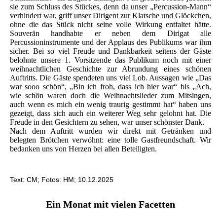
sie zum Schluss des Stückes, denn da unser „Percussion-Mann“
verhindert war, griff unser Dirigent zur Klatsche und Glöckchen,
ohne die das Stück nicht seine volle Wirkung entfaltet hätte.
Souverän handhabte er neben dem Dirigat alle
Percussioninstrumente und der Applaus des Publikums war ihm
sicher. Bei so viel Freude und Dankbarkeit seitens der Gäste
belohnte unsere 1. Vorsitzende das Publikum noch mit einer
weihnachtlichen Geschichte zur Abrundung eines schönen
Auftritts. Die Gäste spendeten uns viel Lob. Aussagen wie „Das
war sooo schön“, „Bin ich froh, dass ich hier war“ bis „Ach,
wie schön waren doch die Weihnachtslieder zum Mitsingen,
auch wenn es mich ein wenig traurig gestimmt hat“ haben uns
gezeigt, dass sich auch ein weiterer Weg sehr gelohnt hat. Die
Freude in den Gesichtern zu sehen, war unser schönster Dank.
Nach dem Auftritt wurden wir direkt mit Getränken und
belegten Brötchen verwöhnt: eine tolle Gastfreundschaft. Wir
bedanken uns von Herzen bei allen Beteiligten.
Text: CM; Fotos: HM; 10.12.2025
Ein Monat mit vielen Facetten