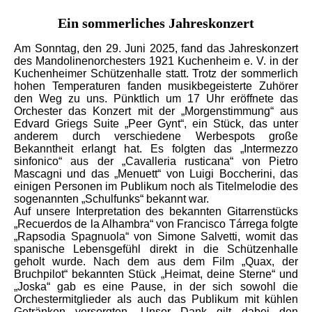
Ein sommerliches Jahreskonzert
Am Sonntag, den 29. Juni 2025, fand das Jahreskonzert
des Mandolinenorchesters 1921 Kuchenheim e. V. in der
Kuchenheimer Schützenhalle statt. Trotz der sommerlich
hohen Temperaturen fanden musikbegeisterte Zuhörer
den Weg zu uns. Pünktlich um 17 Uhr eröffnete das
Orchester das Konzert mit der „Morgenstimmung“ aus
Edvard Griegs Suite „Peer Gynt“, ein Stück, das unter
anderem durch verschiedene Werbespots große
Bekanntheit erlangt hat. Es folgten das „Intermezzo
sinfonico“ aus der „Cavalleria rusticana“ von Pietro
Mascagni und das „Menuett“ von Luigi Boccherini, das
einigen Personen im Publikum noch als Titelmelodie des
sogenannten „Schulfunks“ bekannt war.
Auf unsere Interpretation des bekannten Gitarrenstücks
„Recuerdos de la Alhambra“ von Francisco Tárrega folgte
„Rapsodia Spagnuola“ von Simone Salvetti, womit das
spanische Lebensgefühl direkt in die Schützenhalle
geholt wurde. Nach dem aus dem Film „Quax, der
Bruchpilot“ bekannten Stück „Heimat, deine Sterne“ und
„Joska“ gab es eine Pause, in der sich sowohl die
Orchestermitglieder als auch das Publikum mit kühlen
Getränken versorgten. Unser Dank gilt dabei den