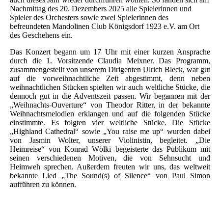
Nachmittag des 20. Dezembers 2025 alle Spielerinnen und
Spieler des Orchesters sowie zwei Spielerinnen des
befreundeten Mandolinen Club Königsdorf 1923 e.V. am Ort
des Geschehens ein.
Das Konzert begann um 17 Uhr mit einer kurzen Ansprache
durch die 1. Vorsitzende Claudia Meixner. Das Programm,
zusammengestellt von unserem Dirigenten Ulrich Bleck, war gut
auf die vorweihnachtliche Zeit abgestimmt, denn neben
weihnachtlichen Stücken spielten wir auch weltliche Stücke, die
dennoch gut in die Adventszeit passen. Wir begannen mit der
„Weihnachts-Ouverture“ von Theodor Ritter, in der bekannte
Weihnachtsmelodien erklangen und auf die folgenden Stücke
einstimmte. Es folgten vier weltliche Stücke. Die Stücke
„Highland Cathedral“ sowie „You raise me up“ wurden dabei
von Jasmin Wolter, unserer Violinistin, begleitet. „Die
Heimreise“ von Konrad Wölki begeisterte das Publikum mit
seinen verschiedenen Motiven, die von Sehnsucht und
Heimweh sprechen. Außerdem freuten wir uns, das weltweit
bekannte Lied „The Sound(s) of Silence“ von Paul Simon
aufführen zu können.