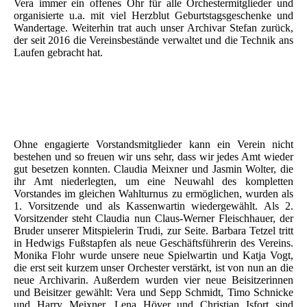
Vera immer ein offenes Ohr für alle Orchestermitglieder und
organisierte u.a. mit viel Herzblut Geburtstagsgeschenke und
Wandertage. Weiterhin trat auch unser Archivar Stefan zurück,
der seit 2016 die Vereinsbestände verwaltet und die Technik ans
Laufen gebracht hat.
Ohne engagierte Vorstandsmitglieder kann ein Verein nicht
bestehen und so freuen wir uns sehr, dass wir jedes Amt wieder
gut besetzen konnten. Claudia Meixner und Jasmin Wolter, die
ihr Amt niederlegten, um eine Neuwahl des kompletten
Vorstandes im gleichen Wahlturnus zu ermöglichen, wurden als
1. Vorsitzende und als Kassenwartin wiedergewählt. Als 2.
Vorsitzender steht Claudia nun Claus-Werner Fleischhauer, der
Bruder unserer Mitspielerin Trudi, zur Seite. Barbara Tetzel tritt
in Hedwigs Fußstapfen als neue Geschäftsführerin des Vereins.
Monika Flohr wurde unsere neue Spielwartin und Katja Vogt,
die erst seit kurzem unser Orchester verstärkt, ist von nun an die
neue Archivarin. Außerdem wurden vier neue Beisitzerinnen
und Beisitzer gewählt: Vera und Sepp Schmidt, Timo Schnicke
und Harry Meixner. Lena Höver und Christian Isfort sind