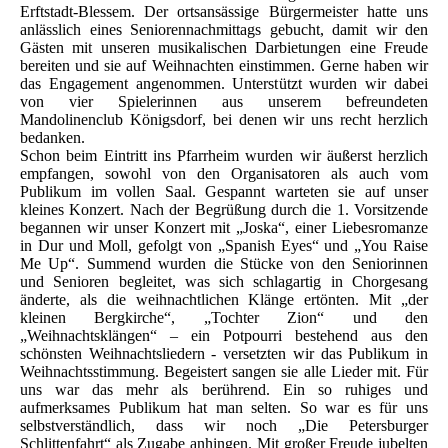
Erftstadt-Blessem. Der ortsansässige Bürgermeister hatte uns
anlässlich eines Seniorennachmittags gebucht, damit wir den
Gästen mit unseren musikalischen Darbietungen eine Freude
bereiten und sie auf Weihnachten einstimmen. Gerne haben wir
das Engagement angenommen. Unterstützt wurden wir dabei
von vier Spielerinnen aus unserem befreundeten
Mandolinenclub Königsdorf, bei denen wir uns recht herzlich
bedanken.
Schon beim Eintritt ins Pfarrheim wurden wir äußerst herzlich
empfangen, sowohl von den Organisatoren als auch vom
Publikum im vollen Saal. Gespannt warteten sie auf unser
kleines Konzert. Nach der Begrüßung durch die 1. Vorsitzende
begannen wir unser Konzert mit „Joska“, einer Liebesromanze
in Dur und Moll, gefolgt von „Spanish Eyes“ und „You Raise
Me Up“. Summend wurden die Stücke von den Seniorinnen
und Senioren begleitet, was sich schlagartig in Chorgesang
änderte, als die weihnachtlichen Klänge ertönten. Mit „der
kleinen Bergkirche“, „Tochter Zion“ und den
„Weihnachtsklängen“ – ein Potpourri bestehend aus den
schönsten Weihnachtsliedern - versetzten wir das Publikum in
Weihnachtsstimmung. Begeistert sangen sie alle Lieder mit. Für
uns war das mehr als berührend. Ein so ruhiges und
aufmerksames Publikum hat man selten. So war es für uns
selbstverständlich, dass wir noch „Die Petersburger
Schlittenfahrt“ als Zugabe anhingen. Mit großer Freude jubelten