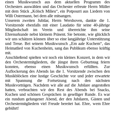
einen Musikwunsch aus dem aktuellen Programm des
Orchesters auswählen und das Orchester erfreute Herrn Müller
mit dem Stück „Kölsch Milieu“, ein Potpourri aus Liedern von
Willi Ostermann, bei dem alle mitsangen.
Unserem zweiten Jubilar, Herrn Wershoven, dankte die 1.
Vorsitzende ebenfalls mit einer Laudatio für seine 40-jährige
Mitgliedschaft im Verein und überreichte ihm seine
Ehrenurkunde nebst kleinem Präsent. Sie betonte, wie glücklich
wir uns schätzen können über so eine langjährige Unterstützung
und Treue. Bei seinem Musikwunsch „Em aale Kuchem“, das
Heimatlied von Kuchenheim, sang das Publikum ebenso kräftig
mit.
Anschließend spielten wir noch ein kleines Konzert, in dem wir
den Orchestermitgliedern, die jüngst ihren Geburtstag feiern
konnten, ebenso einen Musikwunsch erfüllten. Zur
Auflockerung des Abends las die 1. Vorsitzende zwischen den
Musikblöcken eine lustige Geschichte vor und jeder erwartete
mit Spannung die Fortsetzung nach den nächsten
Musikvorträgen. Nachdem wir alle auf die Jubilare angestoßen
hatten, verbrachten wir den Rest des Abends bei Snacks,
Kuchen und schönen Gesprächen in geselliger Runde. Es war
ein rundum gelungener Abend, der den Jubilaren, Gästen und
Orchestermitgliedern viel Freude bereitet hat. Ehre, wem Ehre
gebührt!