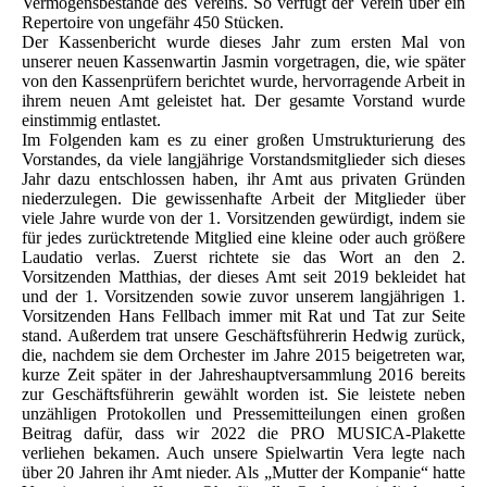
Vermögensbestände des Vereins. So verfügt der Verein über ein
Repertoire von ungefähr 450 Stücken.
Der Kassenbericht wurde dieses Jahr zum ersten Mal von
unserer neuen Kassenwartin Jasmin vorgetragen, die, wie später
von den Kassenprüfern berichtet wurde, hervorragende Arbeit in
ihrem neuen Amt geleistet hat. Der gesamte Vorstand wurde
einstimmig entlastet.
Im Folgenden kam es zu einer großen Umstrukturierung des
Vorstandes, da viele langjährige Vorstandsmitglieder sich dieses
Jahr dazu entschlossen haben, ihr Amt aus privaten Gründen
niederzulegen. Die gewissenhafte Arbeit der Mitglieder über
viele Jahre wurde von der 1. Vorsitzenden gewürdigt, indem sie
für jedes zurücktretende Mitglied eine kleine oder auch größere
Laudatio verlas. Zuerst richtete sie das Wort an den 2.
Vorsitzenden Matthias, der dieses Amt seit 2019 bekleidet hat
und der 1. Vorsitzenden sowie zuvor unserem langjährigen 1.
Vorsitzenden Hans Fellbach immer mit Rat und Tat zur Seite
stand. Außerdem trat unsere Geschäftsführerin Hedwig zurück,
die, nachdem sie dem Orchester im Jahre 2015 beigetreten war,
kurze Zeit später in der Jahreshauptversammlung 2016 bereits
zur Geschäftsführerin gewählt worden ist. Sie leistete neben
unzähligen Protokollen und Pressemitteilungen einen großen
Beitrag dafür, dass wir 2022 die PRO MUSICA-Plakette
verliehen bekamen. Auch unsere Spielwartin Vera legte nach
über 20 Jahren ihr Amt nieder. Als „Mutter der Kompanie“ hatte