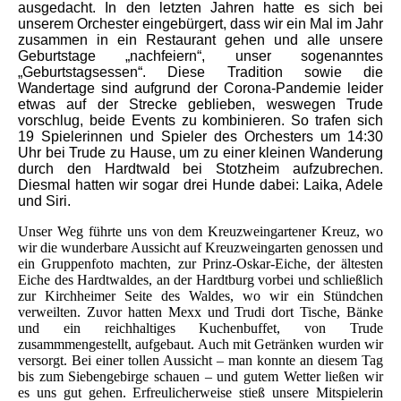
ausgedacht. In den letzten Jahren hatte es sich bei
unserem Orchester eingebürgert, dass wir ein Mal im Jahr
zusammen in ein Restaurant gehen und alle unsere
Geburtstage „nachfeiern“, unser sogenanntes
„Geburtstagsessen“. Diese Tradition sowie die
Wandertage sind aufgrund der Corona-Pandemie leider
etwas auf der Strecke geblieben, weswegen Trude
vorschlug, beide Events zu kombinieren. So trafen sich
19 Spielerinnen und Spieler des Orchesters um 14:30
Uhr bei Trude zu Hause, um zu einer kleinen Wanderung
durch den Hardtwald bei Stotzheim aufzubrechen.
Diesmal hatten wir sogar drei Hunde dabei: Laika, Adele
und Siri.
Unser Weg führte uns von dem Kreuzweingartener Kreuz, wo
wir die wunderbare Aussicht auf Kreuzweingarten genossen und
ein Gruppenfoto machten, zur Prinz-Oskar-Eiche, der ältesten
Eiche des Hardtwaldes, an der Hardtburg vorbei und schließlich
zur Kirchheimer Seite des Waldes, wo wir ein Stündchen
verweilten. Zuvor hatten Mexx und Trudi dort Tische, Bänke
und ein reichhaltiges Kuchenbuffet, von Trude
zusammmengestellt, aufgebaut. Auch mit Getränken wurden wir
versorgt. Bei einer tollen Aussicht – man konnte an diesem Tag
bis zum Siebengebirge schauen – und gutem Wetter ließen wir
es uns gut gehen. Erfreulicherweise stieß unsere Mitspielerin