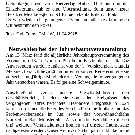
Getränkegutschein vom Bierverlag Hutter. Und auch in der
Einzelwertung gab es eine Überraschung, denn unser neuer
Beisitzer Mex belegte mit 91 Ringen ebenfalls den 3. Platz.
Es war wieder ein gelungenes Event und nächstes Jahr holen
wir bestimmt den Pokal!
Text: CM; Fotos: CM, JW; 11.04.2025
Neuwahlen bei der Jahreshauptversammlung
Am 13. März fand die alljährliche Jahreshauptversammlung des
Vereins um 19:45 Uhr im Pfarrheim Kuchenheim statt. Die
Anwesenden wurden zunächst von der 1. Vorsitzenden, Claudia
Meixner, herzlich begrüßt und in einer kurzen Rede erinnerte sie
an sechs langjährige Mitglieder des Vereins, die im vergangenen
Jahr verstorben waren. Es folgte eine Schweigeminute.
Anschließend verlas unsere Geschäftsführerin den
Geschäftsbericht, in dem sie von allen Ereignissen des
vergangenen Jahres berichtete. Besondere Ereignisse in 2024
waren zum einen die Feier des Vereins für seine Jubilare und das
Probenwochenende im Juni sowie das vorweihnachtliche
Konzert in Bad Münstereifel. Ausführliche Berichte zu diesen
und weiteren Veranstaltungen können auf unserer Internetseite
nachgelesen werden. Unser Archivar Stefan gab Einblicke in die