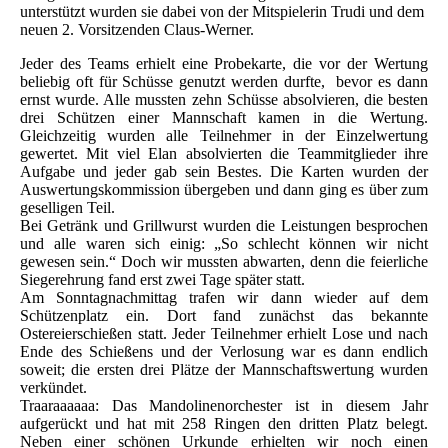
unterstützt wurden sie dabei von der Mitspielerin Trudi und dem
neuen 2. Vorsitzenden Claus-Werner.
Jeder des Teams erhielt eine Probekarte, die vor der Wertung
beliebig oft für Schüsse genutzt werden durfte, bevor es dann
ernst wurde. Alle mussten zehn Schüsse absolvieren, die besten
drei Schützen einer Mannschaft kamen in die Wertung.
Gleichzeitig wurden alle Teilnehmer in der Einzelwertung
gewertet. Mit viel Elan absolvierten die Teammitglieder ihre
Aufgabe und jeder gab sein Bestes. Die Karten wurden der
Auswertungskommission übergeben und dann ging es über zum
geselligen Teil.
Bei Getränk und Grillwurst wurden die Leistungen besprochen
und alle waren sich einig: „So schlecht können wir nicht
gewesen sein.“ Doch wir mussten abwarten, denn die feierliche
Siegerehrung fand erst zwei Tage später statt.
Am Sonntagnachmittag trafen wir dann wieder auf dem
Schützenplatz ein. Dort fand zunächst das bekannte
Ostereierschießen statt. Jeder Teilnehmer erhielt Lose und nach
Ende des Schießens und der Verlosung war es dann endlich
soweit; die ersten drei Plätze der Mannschaftswertung wurden
verkündet.
Traaraaaaaa: Das Mandolinenorchester ist in diesem Jahr
aufgerückt und hat mit 258 Ringen den dritten Platz belegt.
Neben einer schönen Urkunde erhielten wir noch einen