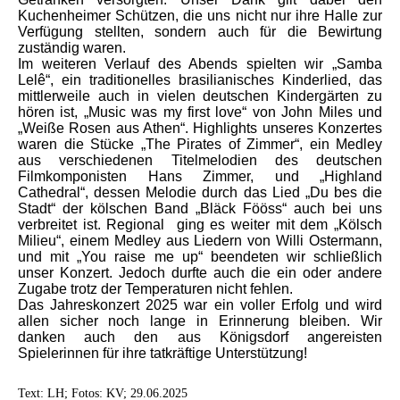
Kuchenheimer Schützen, die uns nicht nur ihre Halle zur
Verfügung stellten, sondern auch für die Bewirtung
zuständig waren.
Im weiteren Verlauf des Abends spielten wir „Samba
Lelê“, ein traditionelles brasilianisches Kinderlied, das
mittlerweile auch in vielen deutschen Kindergärten zu
hören ist, „Music was my first love“ von John Miles und
„Weiße Rosen aus Athen“. Highlights unseres Konzertes
waren die Stücke „The Pirates of Zimmer“, ein Medley
aus verschiedenen Titelmelodien des deutschen
Filmkomponisten Hans Zimmer, und „Highland
Cathedral“, dessen Melodie durch das Lied „Du bes die
Stadt“ der kölschen Band „Bläck Fööss“ auch bei uns
verbreitet ist. Regional ging es weiter mit dem „Kölsch
Milieu“, einem Medley aus Liedern von Willi Ostermann,
und mit „You raise me up“ beendeten wir schließlich
unser Konzert. Jedoch durfte auch die ein oder andere
Zugabe trotz der Temperaturen nicht fehlen.
Das Jahreskonzert 2025 war ein voller Erfolg und wird
allen sicher noch lange in Erinnerung bleiben. Wir
danken auch den aus Königsdorf angereisten
Spielerinnen für ihre tatkräftige Unterstützung!
Text: LH; Fotos: KV; 29.06.2025