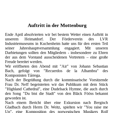
Auftritt in der Mottenburg
Ende April absolvierten wir bei bestem Wetter einen Auftritt in
unserem Heimatdorf. Der Förderverein des LVR
Industriemuseums in Kuchenheim hatte uns für den ersten Teil
seiner Jahreshauptversammlung engagiert. Mit unseren
Darbietungen sollten den Mitgliedern - insbesondere zu Ehren
der aus dem Vorstand ausscheidenen Vertretern – eine große
Freude bereitet werden.
Wir eröffneten den Abend mit "Air" von Johann Sebastian
Bach, gefolgt von "Recuerdos de la Alhambra" des
Komponisten Tárrega.
Nach der Begrüßung durch die kommissarische Vorsitzende
Frau Dr. Neff begeisterten wir das Publikum mit dem Stück
"Highland Cathedral", eine Dudelsack Hymne, die auch durch
den Song "Du bist die Stadt" von den Bläck Fööss bekannt
geworden ist.
Nach einem Bericht über eine Exkursion nach Bergisch
Gladbach durch Herrn Dr. Weitz, spielten wir "You raise me
Up", eine Komposition des norwegischen Musikers Rolf